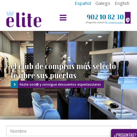
Español
Galego
English
el club de compras más selecto
te abre sus puertas
Hazte soci@ y consigue descuentos espectaculares
¿PREGUNTAS?