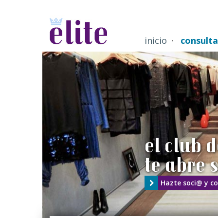
inicio
consult
el club 
te abre 
Hazte soci@ y c