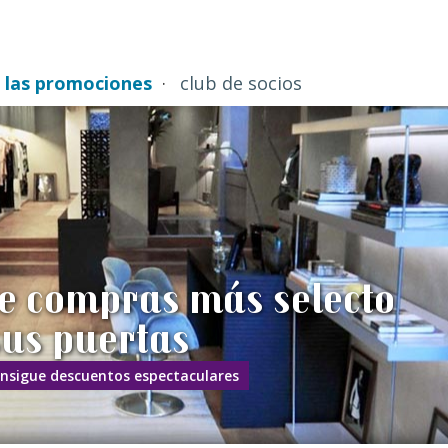
a las promociones
club de socios
de compras más selecto
sus puertas
onsigue descuentos espectaculares