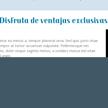
Disfruta de ventajas exclusiva
etur eu metus a, tempor placerat urna. Sed quis justo vitae
 tempor at tortor accumsan vulputate. Pellentesque nec
is, dolor neque sagittis metus, a sodales massa nisl vitae
l enim.
imentum sagittis nunc, non fringilla sapien vestibulum a.
imentum elit bibendum. Maecenas lorem massa, blandit sed
mmodo est. Donec est urna, pharetra dictum rhoncus eget,
a, a lacinia sapien imperdiet id. Maecenas a ipsum nec orci