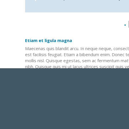
Etiam et ligula magna
Maecenas quis blandit arcu. In neque neque, consect
est facilisis feugiat. Etiam a bibendum enim. Donec
mollis nisl. Quisque egestas, sem ac fermentum matt
nibh. Quisque quis mi ut lacus ultrices suscipit quis ve
Fusce volutpat vitae dolor vel blandit. Praesent cond
Cras scelerisque metus vitae dui feugiat, non cond
orci vitae, ornare imperdiet purus. Sed dapibus co
vestibulum sit amet neque. Nulla rutrum lobortis null
congue sollicitudin.
Compra el coche Seat modelo A y viaja sin parar